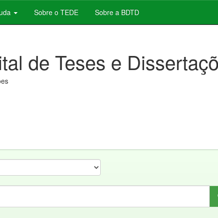
juda
Sobre o TEDE
Sobre a BDTD
ital de Teses e Dissertaç
ões