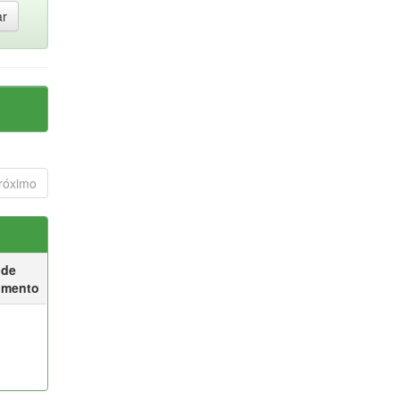
róximo
 de
umento