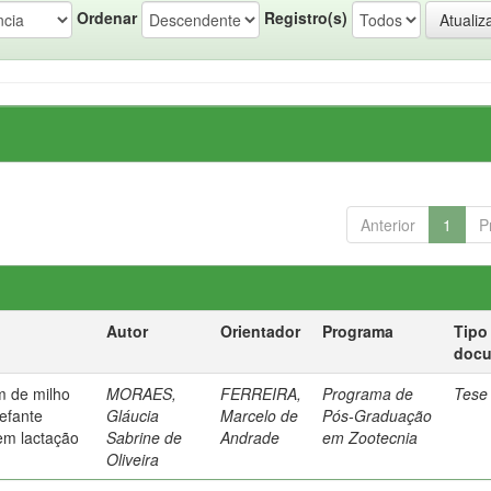
Ordenar
Registro(s)
Anterior
1
P
Autor
Orientador
Programa
Tipo
doc
m de milho
MORAES,
FERREIRA,
Programa de
Tese
lefante
Gláucia
Marcelo de
Pós-Graduação
em lactação
Sabrine de
Andrade
em Zootecnia
Oliveira