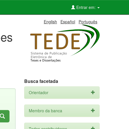
Entrar em:
English
Español
Português
ões
Busca facetada
Orientador
Membro da banca
Todos contribuidores