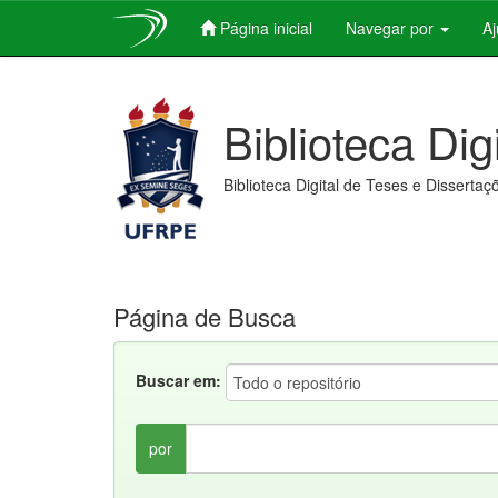
Página inicial
Navegar por
A
Skip
navigation
Biblioteca Dig
Biblioteca Digital de Teses e Dissertaç
Página de Busca
Buscar em:
por