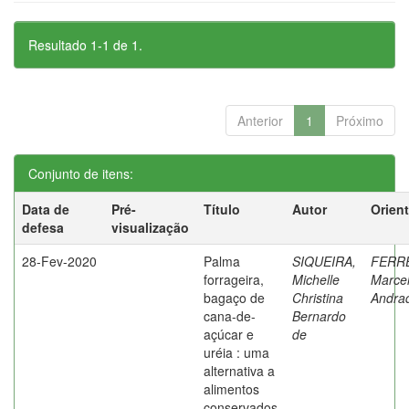
Resultado 1-1 de 1.
Anterior
1
Próximo
Conjunto de itens:
Data de
Pré-
Título
Autor
Orien
defesa
visualização
28-Fev-2020
Palma
SIQUEIRA,
FERRE
forrageira,
Michelle
Marce
bagaço de
Christina
Andra
cana-de-
Bernardo
açúcar e
de
uréia : uma
alternativa a
alimentos
conservados