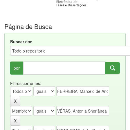
Página de Busca
Buscar em:
por
Filtros correntes: