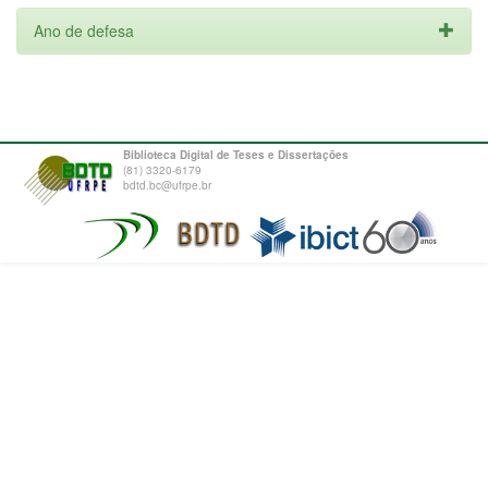
Ano de defesa
Biblioteca Digital de Teses e Dissertações
(81) 3320-6179
bdtd.bc@ufrpe.br