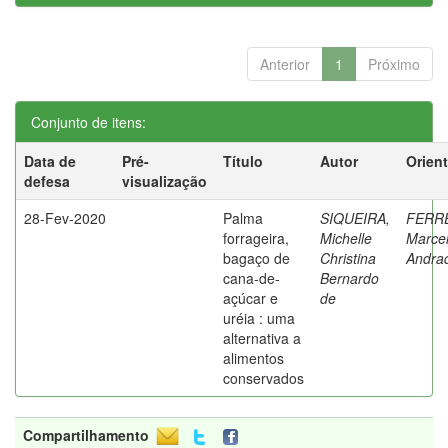
Anterior
1
Próximo
Conjunto de itens:
Data de
Pré-
Título
Autor
Orien
defesa
visualização
28-Fev-2020
Palma
SIQUEIRA,
FERRE
forrageira,
Michelle
Marce
bagaço de
Christina
Andra
cana-de-
Bernardo
açúcar e
de
uréia : uma
alternativa a
alimentos
conservados
Compartilhamento