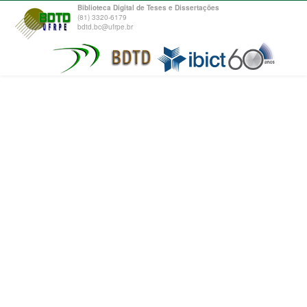
Biblioteca Digital de Teses e Dissertações
(81) 3320-6179
bdtd.bc@ufrpe.br