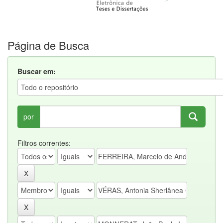
Página de Busca
Buscar em:
por
Filtros correntes: