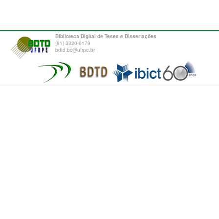
Biblioteca Digital de Teses e Dissertações
(81) 3320-6179
bdtd.bc@ufrpe.br