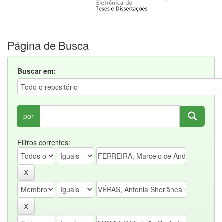
Página de Busca
Buscar em:
por
Filtros correntes: