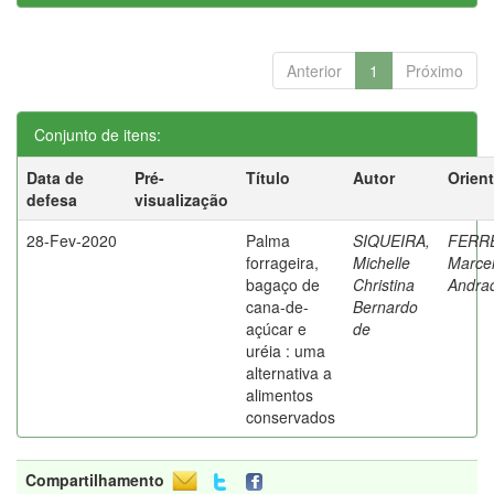
Anterior
1
Próximo
Conjunto de itens:
Data de
Pré-
Título
Autor
Orien
defesa
visualização
28-Fev-2020
Palma
SIQUEIRA,
FERRE
forrageira,
Michelle
Marce
bagaço de
Christina
Andra
cana-de-
Bernardo
açúcar e
de
uréia : uma
alternativa a
alimentos
conservados
Compartilhamento