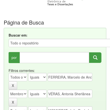
Página de Busca
Buscar em:
por
Filtros correntes: