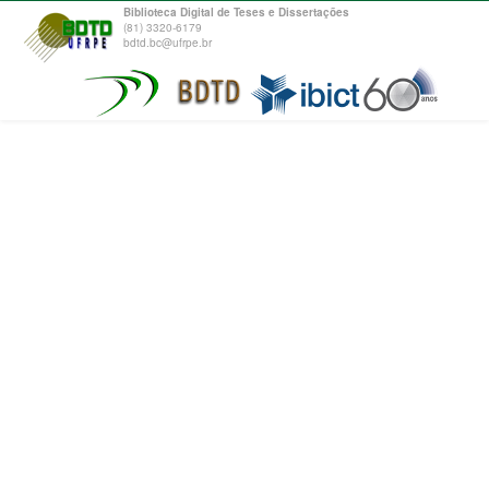
Biblioteca Digital de Teses e Dissertações
(81) 3320-6179
bdtd.bc@ufrpe.br