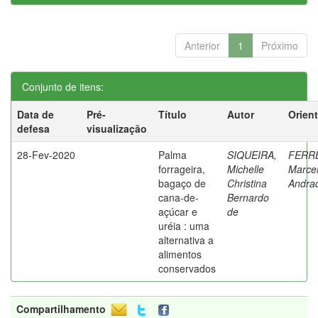
Anterior
1
Próximo
Conjunto de itens:
Data de
Pré-
Título
Autor
Orien
defesa
visualização
28-Fev-2020
Palma
SIQUEIRA,
FERRE
forrageira,
Michelle
Marce
bagaço de
Christina
Andra
cana-de-
Bernardo
açúcar e
de
uréia : uma
alternativa a
alimentos
conservados
Compartilhamento