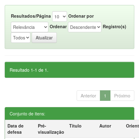
Resultados/Página
Ordenar por
Ordenar
Registro(s)
Resultado 1-1 de 1.
Anterior
1
Próximo
Conjunto de itens:
Data de
Pré-
Título
Autor
Orien
defesa
visualização