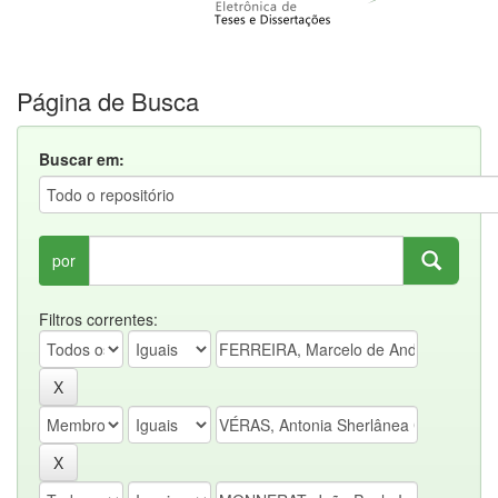
Página de Busca
Buscar em:
por
Filtros correntes: