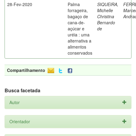
28-Fev-2020
Palma
SIQUEIRA,
FERRE
forrageira,
Michelle
Marce
bagaço de
Christina
Andra
cana-de-
Bernardo
açúcar e
de
uréia : uma
alternativa a
alimentos
conservados
Compartilhamento
Busca facetada
Autor
Orientador