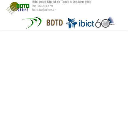
Biblioteca Digital de Teses e Dissertações
(81) 3320-6179
bdtd.bc@ufrpe.br