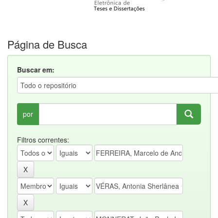
Página de Busca
Buscar em:
por
Filtros correntes: