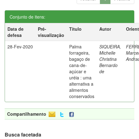
Conjunto de itens:
Data de
Pré-
Título
Autor
Orien
defesa
visualização
28-Fev-2020
Palma
SIQUEIRA,
FERRE
forrageira,
Michelle
Marce
bagaço de
Christina
Andra
cana-de-
Bernardo
açúcar e
de
uréia : uma
alternativa a
alimentos
conservados
Compartilhamento
Busca facetada