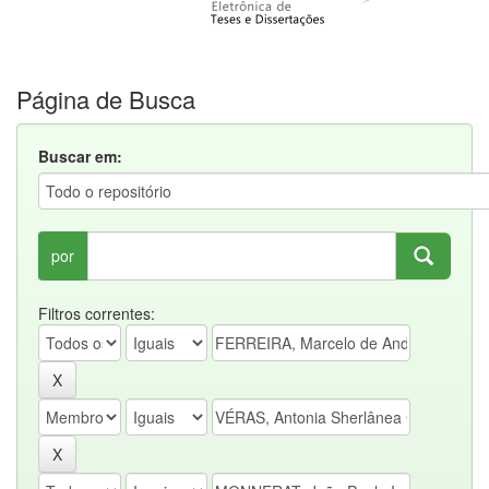
Página de Busca
Buscar em:
por
Filtros correntes: