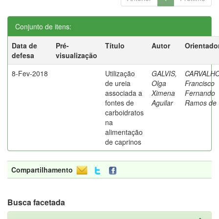
Conjunto de itens:
Data de
Pré-
Título
Autor
Orientado
defesa
visualização
8-Fev-2018
Utilização
GALVIS,
CARVALHO
de ureia
Olga
Francisco
associada a
Ximena
Fernando
fontes de
Aguilar
Ramos de
carboidratos
na
alimentação
de caprinos
Compartilhamento
Busca facetada