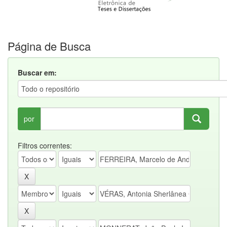
Página de Busca
Buscar em:
por
Filtros correntes: