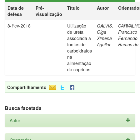
Data de
Pré-
Título
Autor
Orientado
defesa
visualização
8-Fev-2018
Utilização
GALVIS,
CARVALHO
de ureia
Olga
Francisco
associada a
Ximena
Fernando
fontes de
Aguilar
Ramos de
carboidratos
na
alimentação
de caprinos
Compartilhamento
Busca facetada
Autor