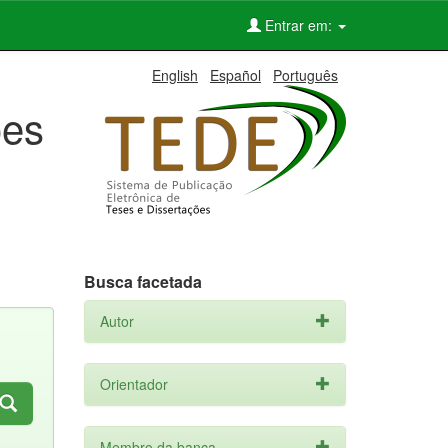
Entrar em:
English
Español
Português
ões
Busca facetada
Autor
Orientador
Membro da banca