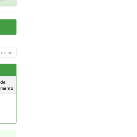
róximo
 de
umento