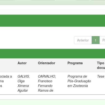
Anterior
1
P
Autor
Orientador
Programa
Tipo
doc
sociada a
GALVIS,
CARVALHO,
Programa de
Tese
 na
Olga
Francisco
Pós-Graduação
os
Ximena
Fernando
em Zootecnia
Aguilar
Ramos de