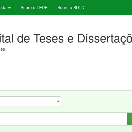
juda
Sobre o TEDE
Sobre a BDTD
ital de Teses e Dissertaç
ões