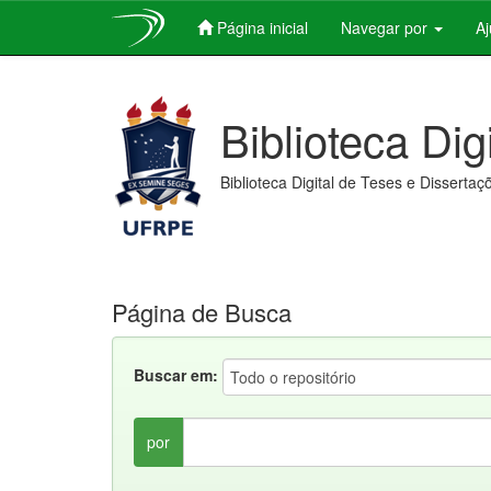
Página inicial
Navegar por
A
Skip
navigation
Biblioteca Dig
Biblioteca Digital de Teses e Dissertaç
Página de Busca
Buscar em:
por