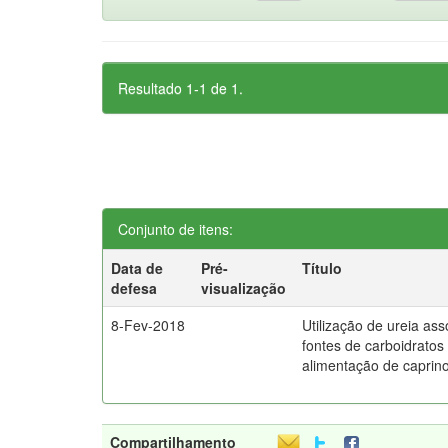
Resultado 1-1 de 1.
Conjunto de itens:
Data de
Pré-
Título
defesa
visualização
8-Fev-2018
Utilização de ureia as
fontes de carboidratos
alimentação de caprin
Compartilhamento