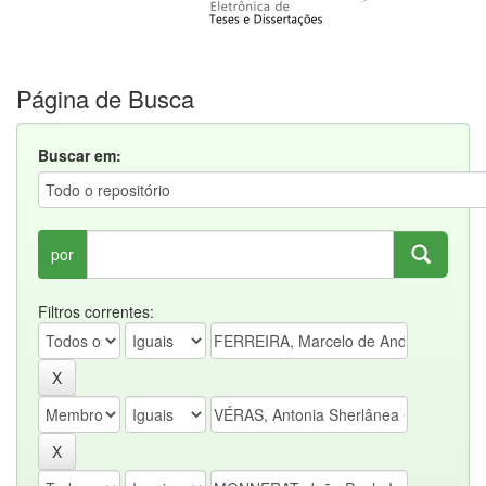
Página de Busca
Buscar em:
por
Filtros correntes: