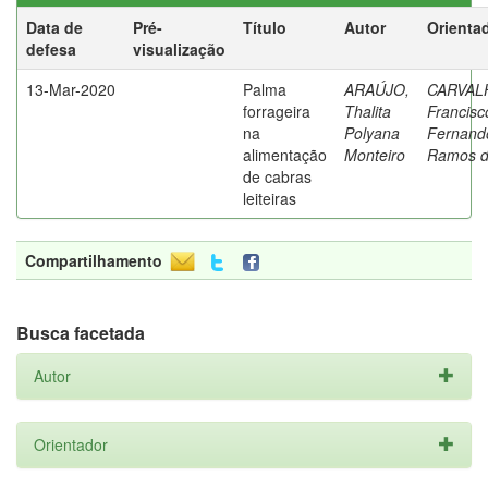
Data de
Pré-
Título
Autor
Orienta
defesa
visualização
13-Mar-2020
Palma
ARAÚJO,
CARVAL
forrageira
Thalita
Francisc
na
Polyana
Fernand
alimentação
Monteiro
Ramos 
de cabras
leiteiras
Compartilhamento
Busca facetada
Autor
Orientador