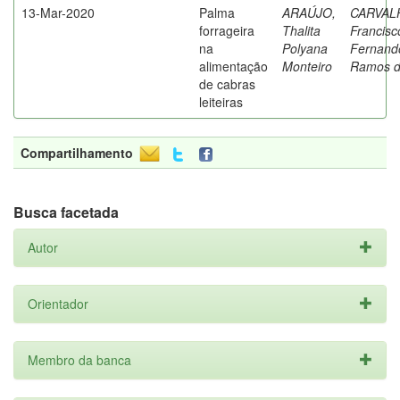
13-Mar-2020
Palma
ARAÚJO,
CARVAL
forrageira
Thalita
Francisc
na
Polyana
Fernand
alimentação
Monteiro
Ramos 
de cabras
leiteiras
Compartilhamento
Busca facetada
Autor
Orientador
Membro da banca