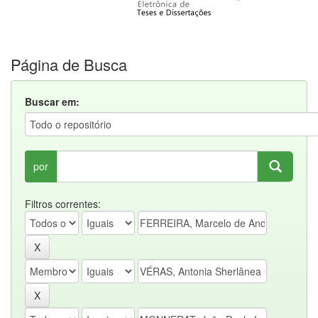
Página de Busca
Buscar em:
por
Filtros correntes: