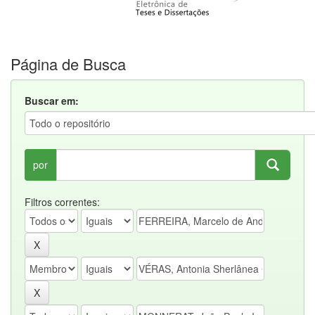
Página de Busca
Buscar em:
por
Filtros correntes: