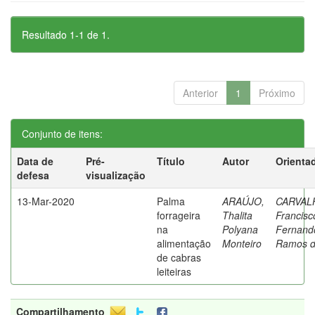
Resultado 1-1 de 1.
Anterior
1
Próximo
Conjunto de itens:
Data de
Pré-
Título
Autor
Orienta
defesa
visualização
13-Mar-2020
Palma
ARAÚJO,
CARVAL
forrageira
Thalita
Francisc
na
Polyana
Fernand
alimentação
Monteiro
Ramos 
de cabras
leiteiras
Compartilhamento