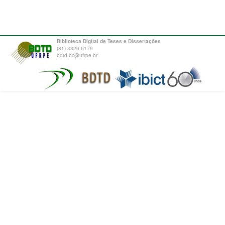
Biblioteca Digital de Teses e Dissertações
(81) 3320-6179
bdtd.bc@ufrpe.br