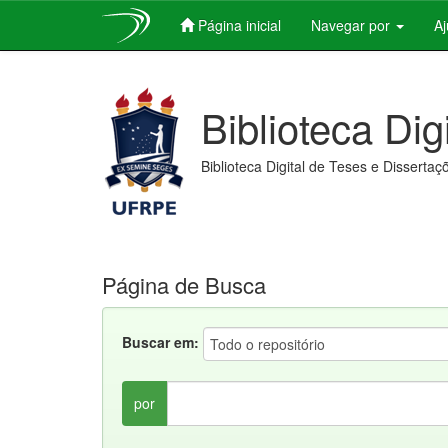
Página inicial
Navegar por
A
Skip
navigation
Biblioteca Dig
Biblioteca Digital de Teses e Dissertaç
Página de Busca
Buscar em:
por