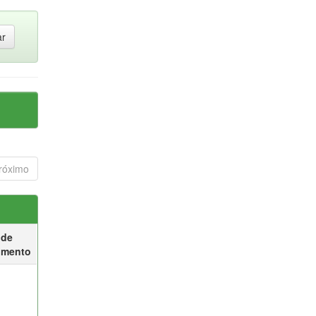
róximo
 de
umento