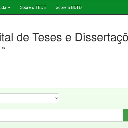
juda
Sobre o TEDE
Sobre a BDTD
ital de Teses e Dissertaç
ões