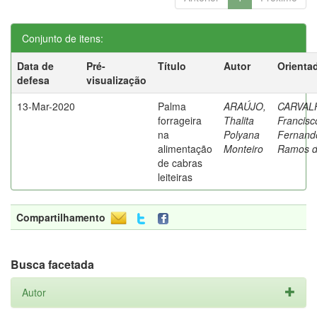
Conjunto de itens:
Data de
Pré-
Título
Autor
Orienta
defesa
visualização
13-Mar-2020
Palma
ARAÚJO,
CARVAL
forrageira
Thalita
Francisc
na
Polyana
Fernand
alimentação
Monteiro
Ramos 
de cabras
leiteiras
Compartilhamento
Busca facetada
Autor