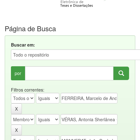
Página de Busca
Buscar em:
por
Filtros correntes: