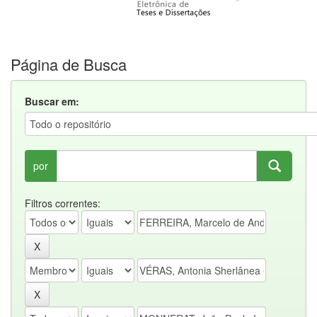
Página de Busca
Buscar em:
por
Filtros correntes: