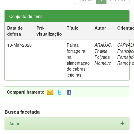
Conjunto de itens:
Data de
Pré-
Título
Autor
Orienta
defesa
visualização
13-Mar-2020
Palma
ARAÚJO,
CARVAL
forrageira
Thalita
Francisc
na
Polyana
Fernand
alimentação
Monteiro
Ramos 
de cabras
leiteiras
Compartilhamento
Busca facetada
Autor