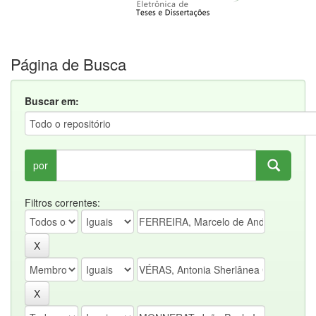
Página de Busca
Buscar em:
por
Filtros correntes: