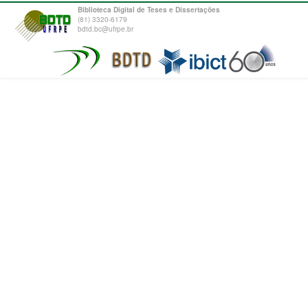
Biblioteca Digital de Teses e Dissertações
(81) 3320-6179
bdtd.bc@ufrpe.br