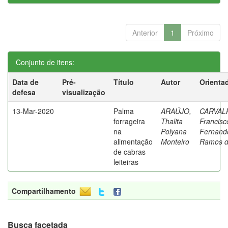
Anterior
1
Próximo
Conjunto de itens:
Data de
Pré-
Título
Autor
Orienta
defesa
visualização
13-Mar-2020
Palma
ARAÚJO,
CARVAL
forrageira
Thalita
Francisc
na
Polyana
Fernand
alimentação
Monteiro
Ramos 
de cabras
leiteiras
Compartilhamento
Busca facetada