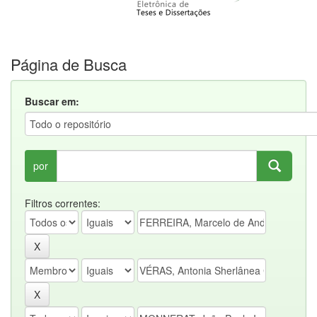
Página de Busca
Buscar em:
por
Filtros correntes: