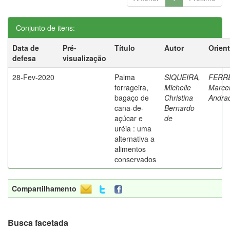
Conjunto de itens:
Data de
Pré-
Título
Autor
Orien
defesa
visualização
28-Fev-2020
Palma
SIQUEIRA,
FERRE
forrageira,
Michelle
Marce
bagaço de
Christina
Andra
cana-de-
Bernardo
açúcar e
de
uréia : uma
alternativa a
alimentos
conservados
Compartilhamento
Busca facetada