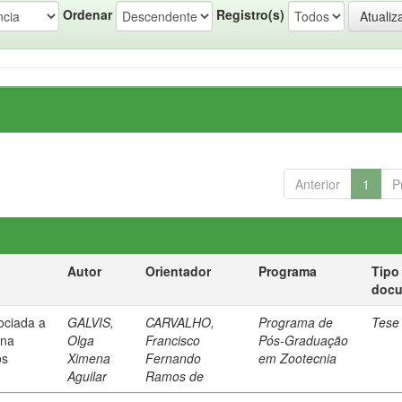
Ordenar
Registro(s)
Anterior
1
P
Autor
Orientador
Programa
Tipo
doc
sociada a
GALVIS,
CARVALHO,
Programa de
Tese
 na
Olga
Francisco
Pós-Graduação
os
Ximena
Fernando
em Zootecnia
Aguilar
Ramos de