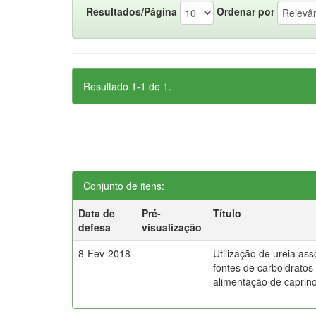
Resultados/Página
Ordenar por
Resultado 1-1 de 1.
Conjunto de itens:
Data de
Pré-
Título
defesa
visualização
8-Fev-2018
Utilização de ureia as
fontes de carboidratos
alimentação de caprin