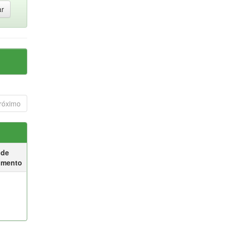
róximo
 de
umento