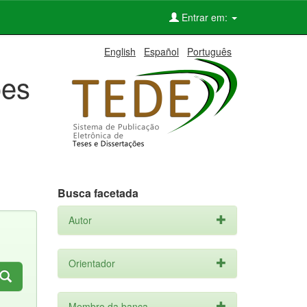
Entrar em:
English
Español
Português
ões
Busca facetada
Autor
Orientador
Membro da banca