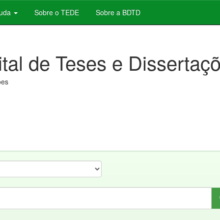
juda
Sobre o TEDE
Sobre a BDTD
ital de Teses e Dissertaç
ões