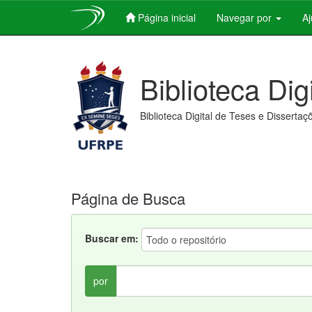
Página inicial
Navegar por
A
Skip
navigation
Biblioteca Dig
Biblioteca Digital de Teses e Dissertaç
Página de Busca
Buscar em:
por