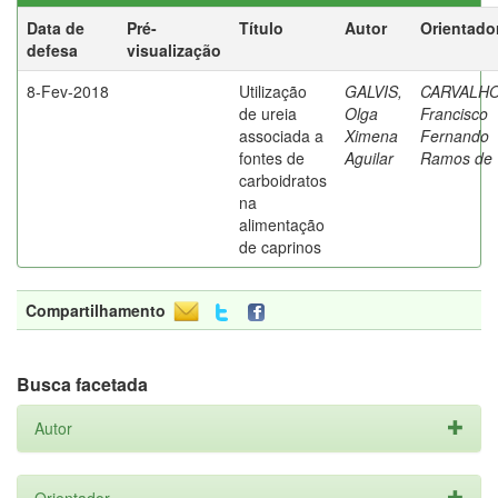
Data de
Pré-
Título
Autor
Orientado
defesa
visualização
8-Fev-2018
Utilização
GALVIS,
CARVALHO
de ureia
Olga
Francisco
associada a
Ximena
Fernando
fontes de
Aguilar
Ramos de
carboidratos
na
alimentação
de caprinos
Compartilhamento
Busca facetada
Autor