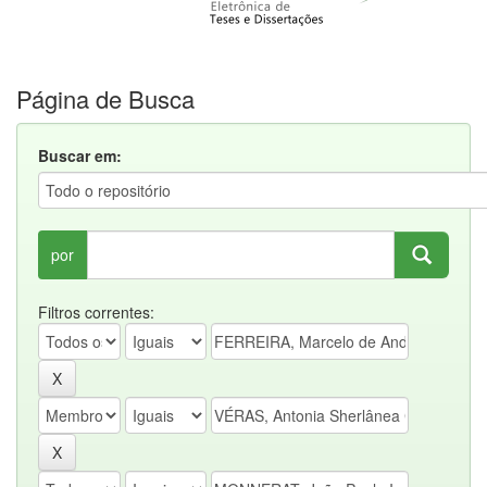
Página de Busca
Buscar em:
por
Filtros correntes: