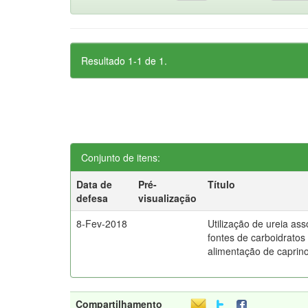
Resultado 1-1 de 1.
Conjunto de itens:
Data de
Pré-
Título
defesa
visualização
8-Fev-2018
Utilização de ureia as
fontes de carboidratos
alimentação de caprin
Compartilhamento