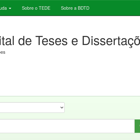
juda
Sobre o TEDE
Sobre a BDTD
ital de Teses e Dissertaç
ões