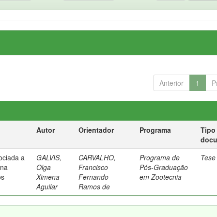
Anterior
1
P
Autor
Orientador
Programa
Tipo
doc
sociada a
GALVIS,
CARVALHO,
Programa de
Tese
 na
Olga
Francisco
Pós-Graduação
os
Ximena
Fernando
em Zootecnia
Aguilar
Ramos de