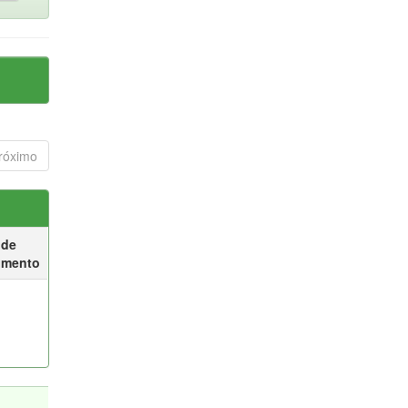
róximo
 de
umento