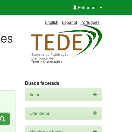
Entrar em:
English
Español
Português
ões
Busca facetada
Autor
Orientador
Membro da banca