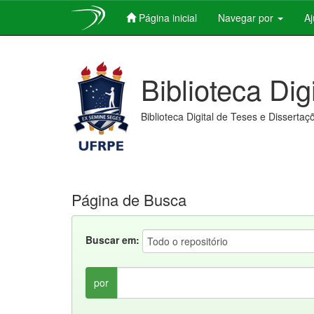
Página inicial
Navegar por
A
Skip
navigation
Biblioteca Dig
Biblioteca Digital de Teses e Dissertaç
Página de Busca
Buscar em:
por