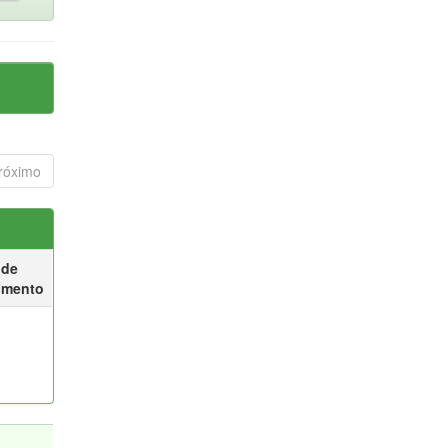
róximo
 de
umento