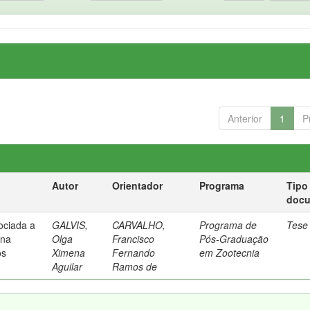
Anterior
1
P
Autor
Orientador
Programa
Tipo
doc
sociada a
GALVIS,
CARVALHO,
Programa de
Tese
 na
Olga
Francisco
Pós-Graduação
os
Ximena
Fernando
em Zootecnia
Aguilar
Ramos de