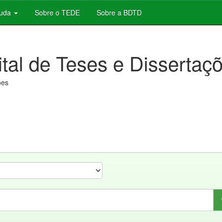
juda
Sobre o TEDE
Sobre a BDTD
ital de Teses e Dissertaç
ões