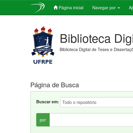
Página inicial
Navegar por
A
Skip
navigation
Biblioteca Dig
Biblioteca Digital de Teses e Dissertaç
Página de Busca
Buscar em:
por