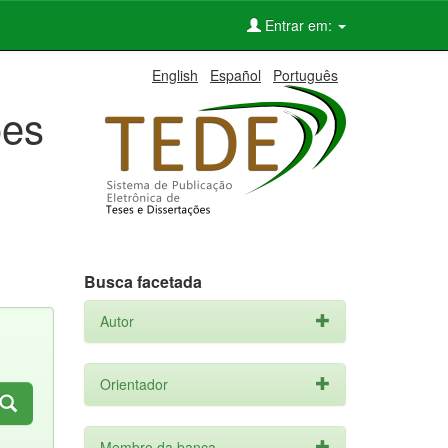
Entrar em:
English
Español
Português
ões
Busca facetada
Autor
Orientador
Membro da banca