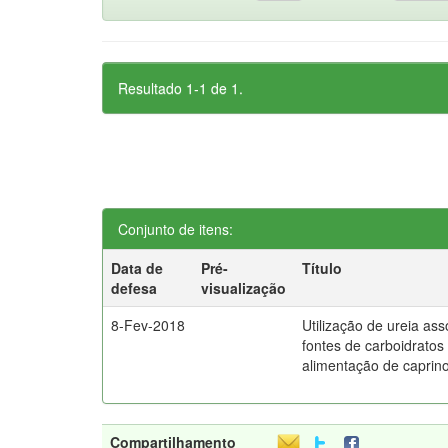
Resultado 1-1 de 1.
Conjunto de itens:
Data de
Pré-
Título
defesa
visualização
8-Fev-2018
Utilização de ureia as
fontes de carboidratos
alimentação de caprin
Compartilhamento