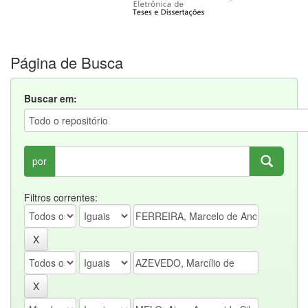
Página de Busca
Buscar em:
por
Filtros correntes: