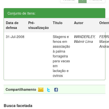
Conjunto de itens:
Data de
Pré-
Título
Autor
Orien
defesa
visualização
31-Jul-2008
Silagens e
WANDERLEY,
FERR
fenos em
Walmir Lima
Marce
associação
Andra
à palma
forrageira
para vacas
em
lactação e
ovinos
Compartilhamento
Busca facetada