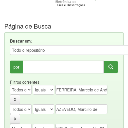
Página de Busca
Buscar em:
por
Filtros correntes: