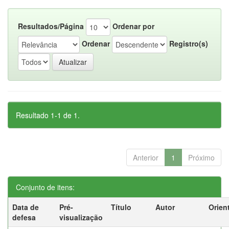
Resultados/Página
Ordenar por
Ordenar
Registro(s)
Resultado 1-1 de 1.
Anterior
1
Próximo
Conjunto de itens:
Data de
Pré-
Título
Autor
Orien
defesa
visualização