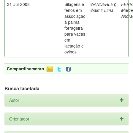
31-Jul-2008
Silagens e
WANDERLEY,
FERR
fenos em
Walmir Lima
Marce
associação
Andra
à palma
forrageira
para vacas
em
lactação e
ovinos
Compartilhamento
Busca facetada
Autor
Orientador