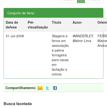
Conjunto de itens:
Data de
Pré-
Título
Autor
Orien
defesa
visualização
31-Jul-2008
Silagens e
WANDERLEY,
FERR
fenos em
Walmir Lima
Marce
associação
Andra
à palma
forrageira
para vacas
em
lactação e
ovinos
Compartilhamento
Busca facetada