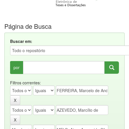
Página de Busca
Buscar em:
por
Filtros correntes: