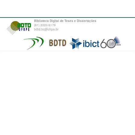
Biblioteca Digital de Teses e Dissertações
(81) 3320-6179
bdtd.bc@ufrpe.br