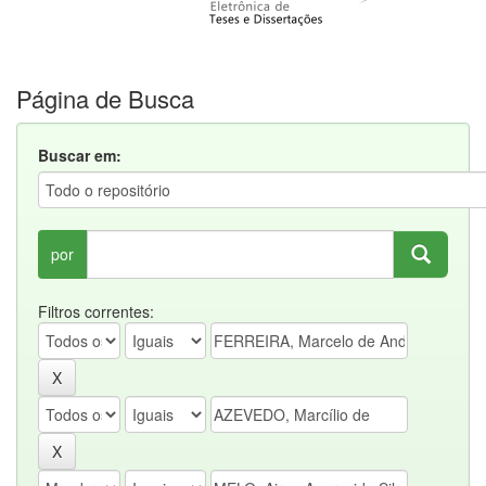
Página de Busca
Buscar em:
por
Filtros correntes: