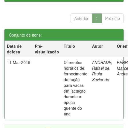
Anterior
1
Próximo
Conjunto de itens:
Data de
Pré-
Título
Autor
Orien
defesa
visualização
11-Mar-2015
Diferentes
ANDRADE,
FERR
horários de
Rafael de
Marce
fornecimento
Paula
Andra
de ração
Xavier de
para vacas
em lactação
durante a
época
quente do
ano