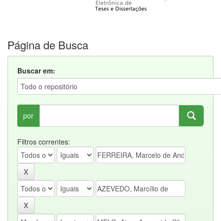
Página de Busca
Buscar em:
por
Filtros correntes: