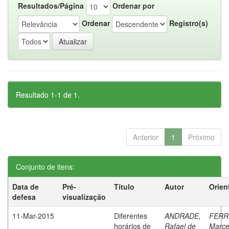
Resultados/Página
Ordenar por
Ordenar
Registro(s)
Resultado 1-1 de 1.
Anterior
1
Próximo
Conjunto de itens:
Data de
Pré-
Título
Autor
Orien
defesa
visualização
11-Mar-2015
Diferentes
ANDRADE,
FERR
horários de
Rafael de
Marce