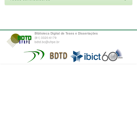
Biblioteca Digital de Teses e Dissertações
(81) 3320-6179
bdtd.bc@ufrpe.br