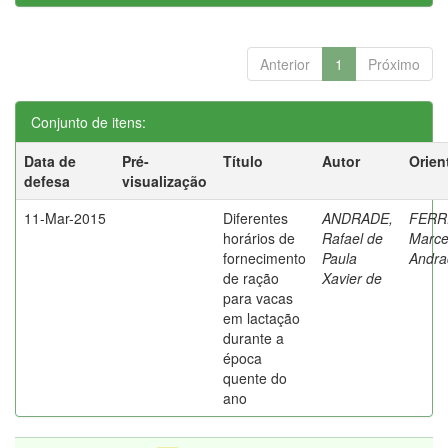
Anterior
1
Próximo
Conjunto de itens:
Data de
Pré-
Título
Autor
Orien
defesa
visualização
11-Mar-2015
Diferentes
ANDRADE,
FERR
horários de
Rafael de
Marce
fornecimento
Paula
Andra
de ração
Xavier de
para vacas
em lactação
durante a
época
quente do
ano