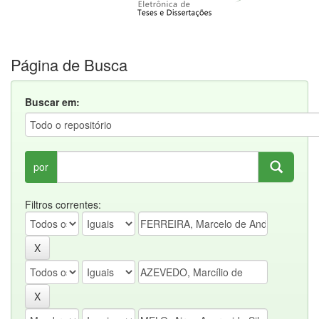
Página de Busca
Buscar em:
por
Filtros correntes: