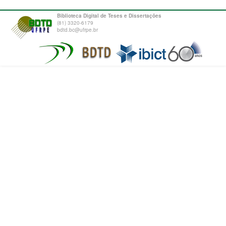
Biblioteca Digital de Teses e Dissertações
(81) 3320-6179
bdtd.bc@ufrpe.br