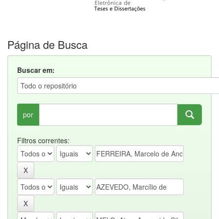
Página de Busca
Buscar em:
por
Filtros correntes: