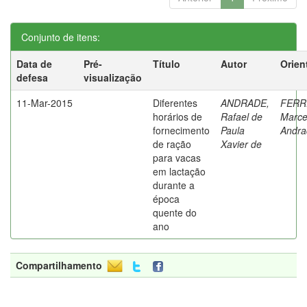
Conjunto de itens:
Data de
Pré-
Título
Autor
Orien
defesa
visualização
11-Mar-2015
Diferentes
ANDRADE,
FERR
horários de
Rafael de
Marce
fornecimento
Paula
Andra
de ração
Xavier de
para vacas
em lactação
durante a
época
quente do
ano
Compartilhamento