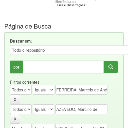
Página de Busca
Buscar em:
por
Filtros correntes: