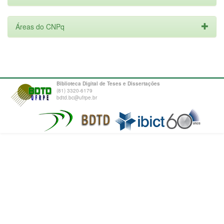
Áreas do CNPq
Biblioteca Digital de Teses e Dissertações
(81) 3320-6179
bdtd.bc@ufrpe.br