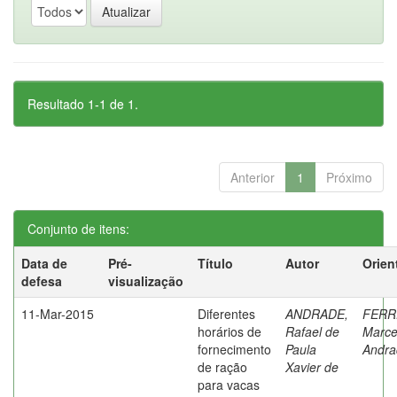
Resultado 1-1 de 1.
Anterior
1
Próximo
Conjunto de itens:
Data de
Pré-
Título
Autor
Orien
defesa
visualização
11-Mar-2015
Diferentes
ANDRADE,
FERR
horários de
Rafael de
Marce
fornecimento
Paula
Andra
de ração
Xavier de
para vacas