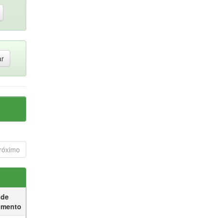
róximo
 de
umento