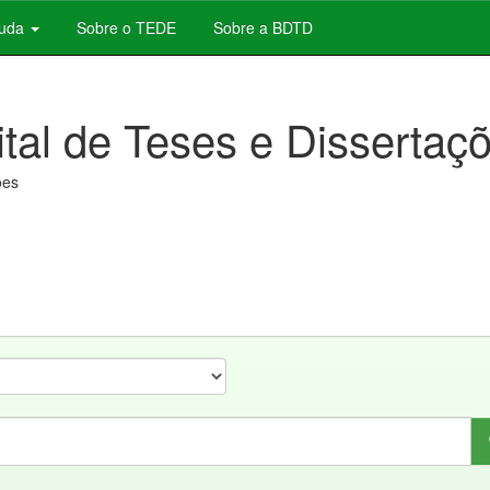
juda
Sobre o TEDE
Sobre a BDTD
ital de Teses e Dissertaç
ões