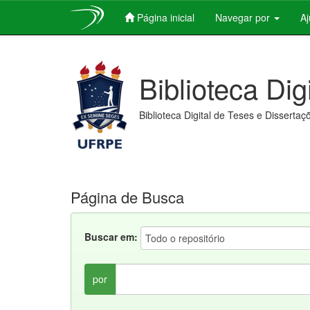
Página inicial
Navegar por
A
Skip
navigation
Biblioteca Dig
Biblioteca Digital de Teses e Dissertaç
Página de Busca
Buscar em:
por