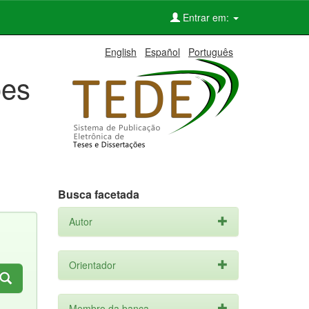
Entrar em:
English
Español
Português
ões
Busca facetada
Autor
Orientador
Membro da banca