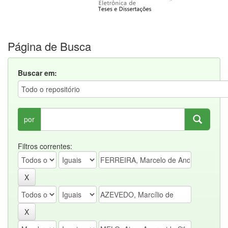
Página de Busca
Buscar em:
por
Filtros correntes: