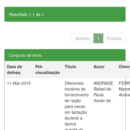
Resultado 1-1 de 1.
Anterior
1
Próximo
Conjunto de itens:
Data de
Pré-
Título
Autor
Orien
defesa
visualização
11-Mar-2015
Diferentes
ANDRADE,
FERR
horários de
Rafael de
Marce
fornecimento
Paula
Andra
de ração
Xavier de
para vacas
em lactação
durante a
época
quente do