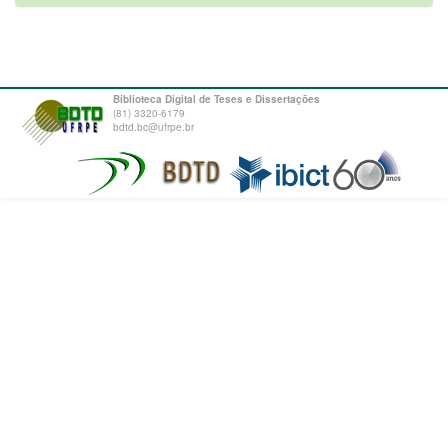
Biblioteca Digital de Teses e Dissertações
(81) 3320-6179
bdtd.bc@ufrpe.br