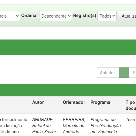
Ordenar
Registro(s)
Anterior
1
P
Autor
Orientador
Programa
Tipo
doc
e fornecimento
ANDRADE,
FERREIRA,
Programa de
Tese
em lactação
Rafael de
Marcelo de
Pós-Graduação
nte do ano
Paula Xavier
Andrade
em Zootecnia