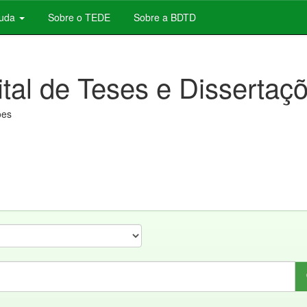
juda
Sobre o TEDE
Sobre a BDTD
ital de Teses e Dissertaç
ões