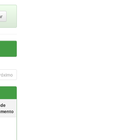
róximo
 de
umento