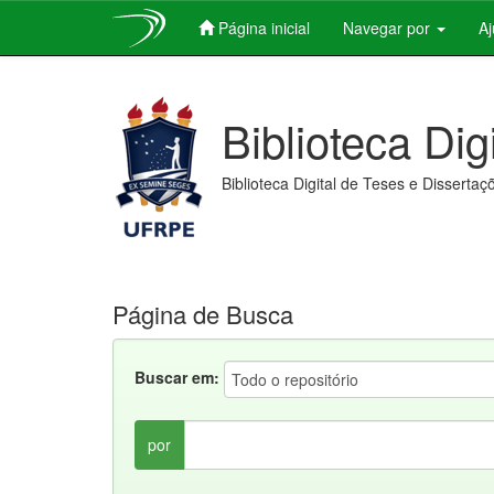
Página inicial
Navegar por
A
Skip
navigation
Biblioteca Dig
Biblioteca Digital de Teses e Dissertaç
Página de Busca
Buscar em:
por