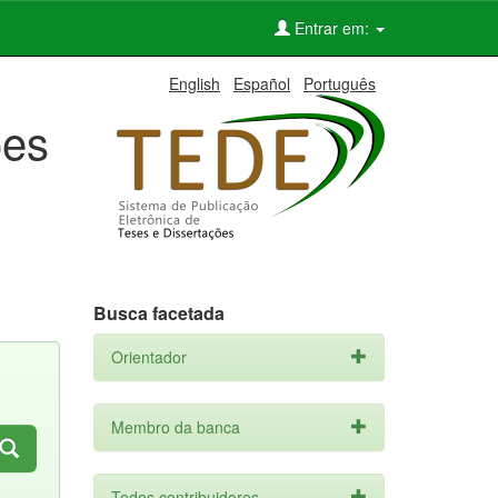
Entrar em:
English
Español
Português
ões
Busca facetada
Orientador
Membro da banca
Todos contribuidores