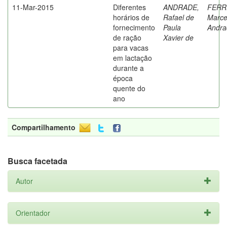
11-Mar-2015
Diferentes
ANDRADE,
FERR
horários de
Rafael de
Marce
fornecimento
Paula
Andra
de ração
Xavier de
para vacas
em lactação
durante a
época
quente do
ano
Compartilhamento
Busca facetada
Autor
Orientador