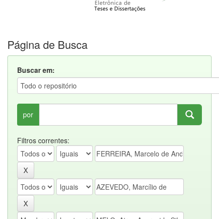
Página de Busca
Buscar em:
por
Filtros correntes: