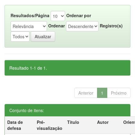
Resultados/Página
Ordenar por
Ordenar
Registro(s)
Resultado 1-1 de 1.
Anterior
1
Próximo
Conjunto de itens:
Data de
Pré-
Título
Autor
Orien
defesa
visualização