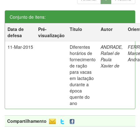
Conjunto de itens:
Data de
Pré-
Título
Autor
Orien
defesa
visualização
11-Mar-2015
Diferentes
ANDRADE,
FERR
horários de
Rafael de
Marce
fornecimento
Paula
Andra
de ração
Xavier de
para vacas
em lactação
durante a
época
quente do
ano
Compartilhamento