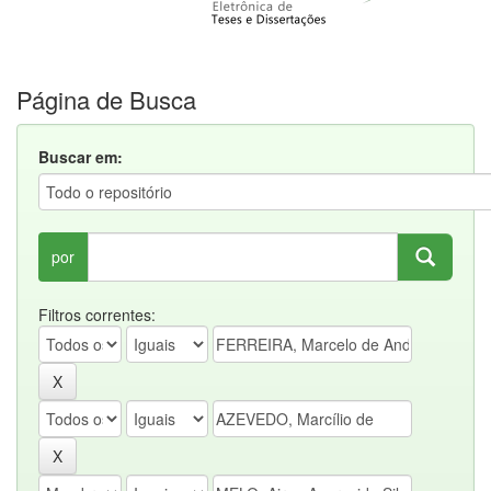
Página de Busca
Buscar em:
por
Filtros correntes: