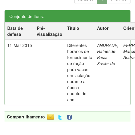
Conjunto de itens:
Data de
Pré-
Título
Autor
Orien
defesa
visualização
11-Mar-2015
Diferentes
ANDRADE,
FERR
horários de
Rafael de
Marce
fornecimento
Paula
Andra
de ração
Xavier de
para vacas
em lactação
durante a
época
quente do
ano
Compartilhamento