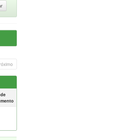
róximo
 de
umento