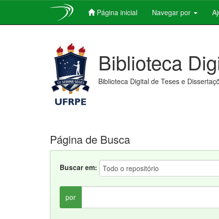
Página inicial
Navegar por
A
Skip
navigation
Biblioteca Dig
Biblioteca Digital de Teses e Dissertaç
Página de Busca
Buscar em:
por