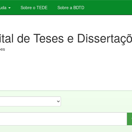
juda
Sobre o TEDE
Sobre a BDTD
ital de Teses e Dissertaç
ões