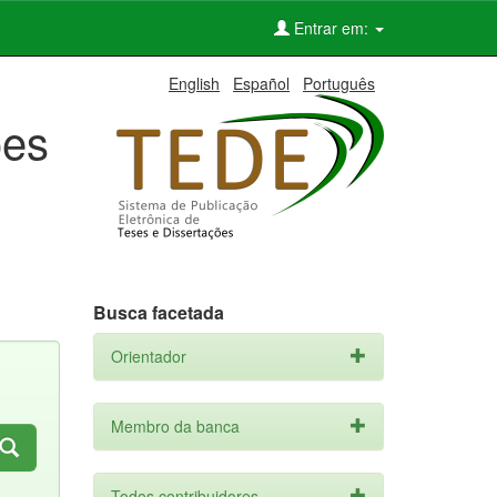
Entrar em:
English
Español
Português
ões
Busca facetada
Orientador
Membro da banca
Todos contribuidores