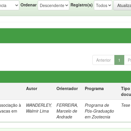
Ordenar
Registro(s)
Anterior
1
P
Autor
Orientador
Programa
Tipo
doc
ssociação à
WANDERLEY,
FERREIRA,
Programa de
Tese
 vacas em
Walmir Lima
Marcelo de
Pós-Graduação
Andrade
em Zootecnia