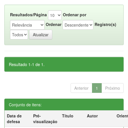
Resultados/Página
Ordenar por
Ordenar
Registro(s)
Resultado 1-1 de 1.
Anterior
1
Próximo
Conjunto de itens:
Data de
Pré-
Título
Autor
Orien
defesa
visualização