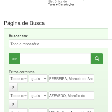
Página de Busca
Buscar em:
por
Filtros correntes: