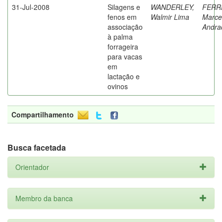
31-Jul-2008
Silagens e
WANDERLEY,
FERR
fenos em
Walmir Lima
Marce
associação
Andra
à palma
forrageira
para vacas
em
lactação e
ovinos
Compartilhamento
Busca facetada
Orientador
Membro da banca