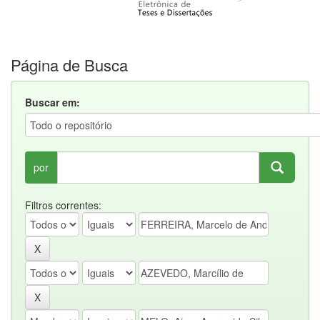
Página de Busca
Buscar em:
por
Filtros correntes: