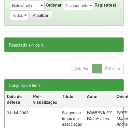
Ordenar
Registro(s)
Resultado 1-1 de 1.
Anterior
1
Próximo
Conjunto de itens:
Data de
Pré-
Título
Autor
Orien
defesa
visualização
31-Jul-2008
Silagens e
WANDERLEY,
FERR
fenos em
Walmir Lima
Marce
associação
Andra