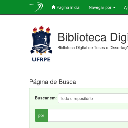
Página inicial
Navegar por
A
Skip
navigation
Biblioteca Dig
Biblioteca Digital de Teses e Dissertaç
Página de Busca
Buscar em:
por