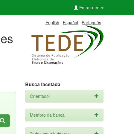
Entrar em:
English
Español
Português
ões
Busca facetada
Orientador
Membro da banca
Todos contribuidores