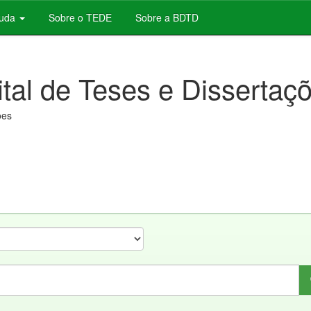
juda
Sobre o TEDE
Sobre a BDTD
ital de Teses e Dissertaç
ões