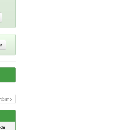
róximo
 de