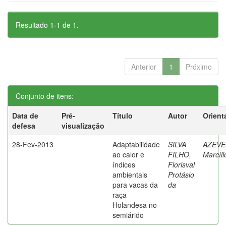
Resultado 1-1 de 1.
Anterior
1
Próximo
Conjunto de itens:
Data de
Pré-
Título
Autor
Orient
defesa
visualização
28-Fev-2013
Adaptabilidade
SILVA
AZEVE
ao calor e
FILHO,
Marcíli
índices
Florisval
ambientais
Protásio
para vacas da
da
raça
Holandesa no
semiárido