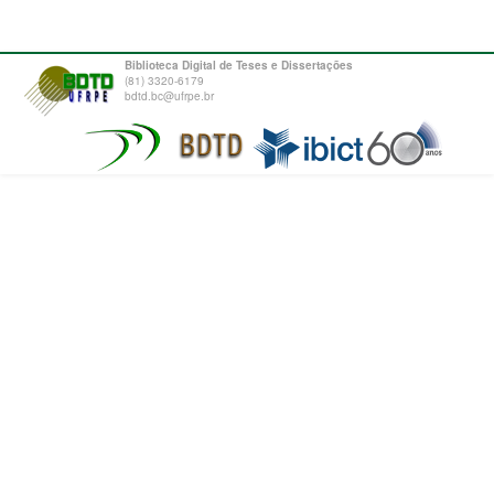
Biblioteca Digital de Teses e Dissertações
(81) 3320-6179
bdtd.bc@ufrpe.br