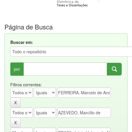
Página de Busca
Buscar em:
por
Filtros correntes: