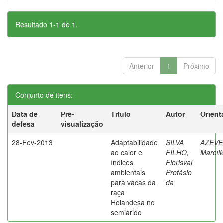
Resultado 1-1 de 1.
Anterior
1
Próximo
Conjunto de itens:
Data de
Pré-
Título
Autor
Orient
defesa
visualização
28-Fev-2013
Adaptabilidade
SILVA
AZEVE
ao calor e
FILHO,
Marcíli
índices
Florisval
ambientais
Protásio
para vacas da
da
raça
Holandesa no
semiárido