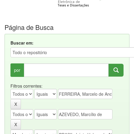
Página de Busca
Buscar em:
por
Filtros correntes: