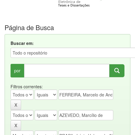
Página de Busca
Buscar em:
por
Filtros correntes: