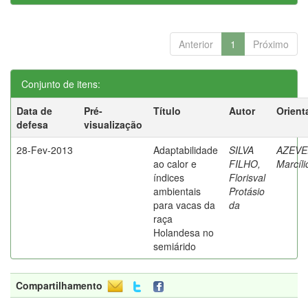
Anterior
1
Próximo
Conjunto de itens:
Data de
Pré-
Título
Autor
Orient
defesa
visualização
28-Fev-2013
Adaptabilidade
SILVA
AZEVE
ao calor e
FILHO,
Marcíli
índices
Florisval
ambientais
Protásio
para vacas da
da
raça
Holandesa no
semiárido
Compartilhamento