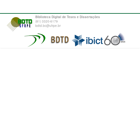
Biblioteca Digital de Teses e Dissertações
(81) 3320-6179
bdtd.bc@ufrpe.br