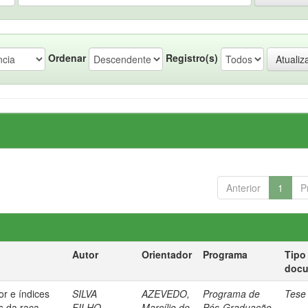
Ordenar
Registro(s)
Anterior
1
P
Autor
Orientador
Programa
Tipo
doc
or e índices
SILVA
AZEVEDO,
Programa de
Tese
s da raça
FILHO,
Marcílio de
Pós-Graduação