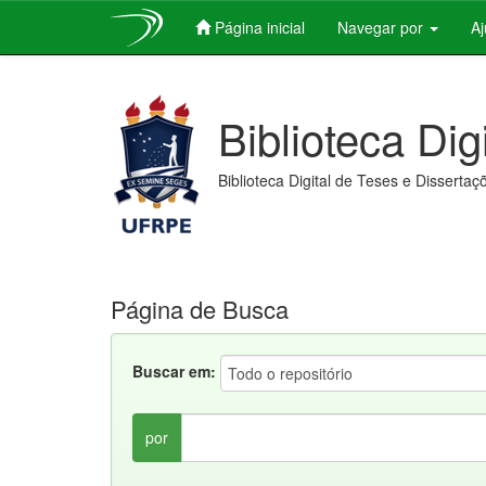
Página inicial
Navegar por
A
Skip
navigation
Biblioteca Dig
Biblioteca Digital de Teses e Dissertaç
Página de Busca
Buscar em:
por