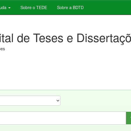
juda
Sobre o TEDE
Sobre a BDTD
ital de Teses e Dissertaç
ões