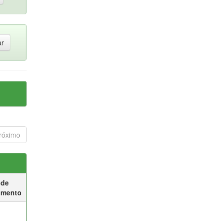
róximo
 de
umento