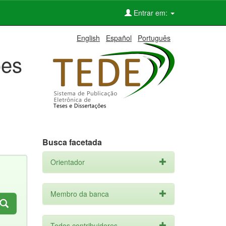
Entrar em:
English
Español
Português
ões
Busca facetada
Orientador
Membro da banca
Todos contribuidores