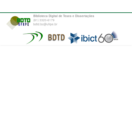
Biblioteca Digital de Teses e Dissertações
(81) 3320-6179
bdtd.bc@ufrpe.br