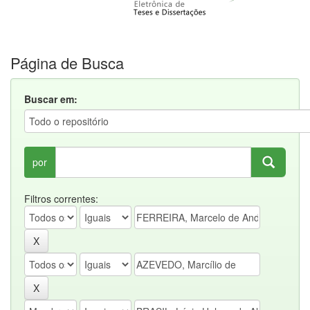
Página de Busca
Buscar em:
por
Filtros correntes: