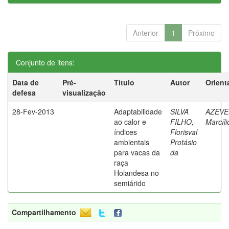
Anterior
1
Próximo
Conjunto de itens:
Data de
Pré-
Título
Autor
Orient
defesa
visualização
28-Fev-2013
Adaptabilidade
SILVA
AZEVE
ao calor e
FILHO,
Marcíli
índices
Florisval
ambientais
Protásio
para vacas da
da
raça
Holandesa no
semiárido
Compartilhamento