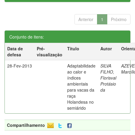
Anterior
1
Próximo
Conjunto de itens:
Data de
Pré-
Título
Autor
Orient
defesa
visualização
28-Fev-2013
Adaptabilidade
SILVA
AZEVE
ao calor e
FILHO,
Marcíli
índices
Florisval
ambientais
Protásio
para vacas da
da
raça
Holandesa no
semiárido
Compartilhamento