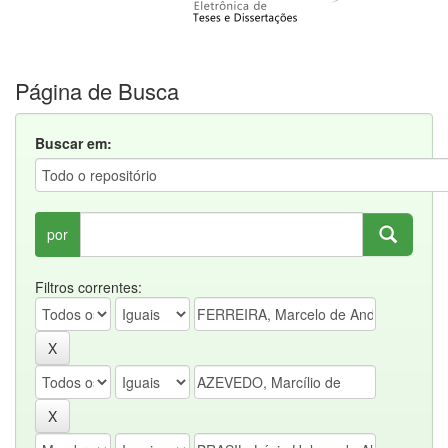
Página de Busca
Buscar em:
por
Filtros correntes: