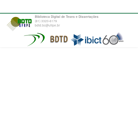
Biblioteca Digital de Teses e Dissertações
(81) 3320-6179
bdtd.bc@ufrpe.br