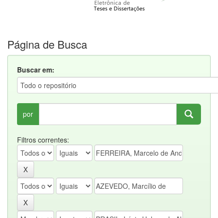
Página de Busca
Buscar em:
por
Filtros correntes: