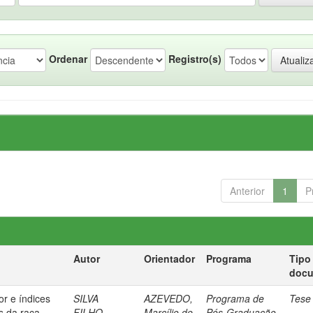
Ordenar
Registro(s)
Anterior
1
P
Autor
Orientador
Programa
Tipo
doc
or e índices
SILVA
AZEVEDO,
Programa de
Tese
s da raça
FILHO,
Marcílio de
Pós-Graduação