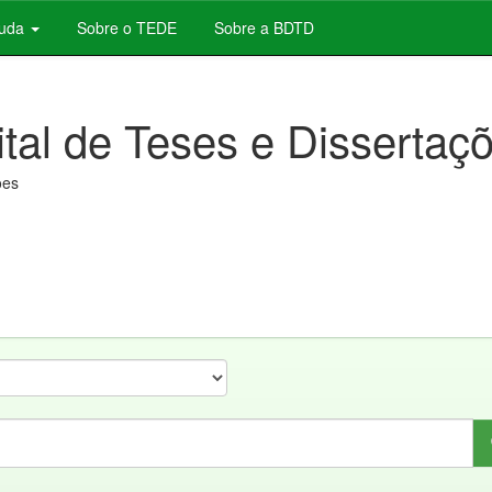
juda
Sobre o TEDE
Sobre a BDTD
ital de Teses e Dissertaç
ões