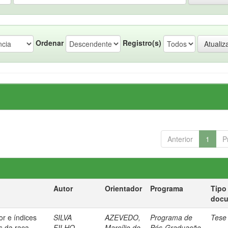
Ordenar
Registro(s)
Anterior
1
P
Autor
Orientador
Programa
Tipo
doc
or e índices
SILVA
AZEVEDO,
Programa de
Tese
s da raça
FILHO,
Marcílio de
Pós-Graduação