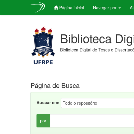
Página inicial
Navegar por
A
Skip
navigation
Biblioteca Dig
Biblioteca Digital de Teses e Dissertaç
Página de Busca
Buscar em:
por