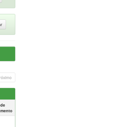
róximo
 de
umento