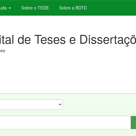
juda
Sobre o TEDE
Sobre a BDTD
ital de Teses e Dissertaç
ões