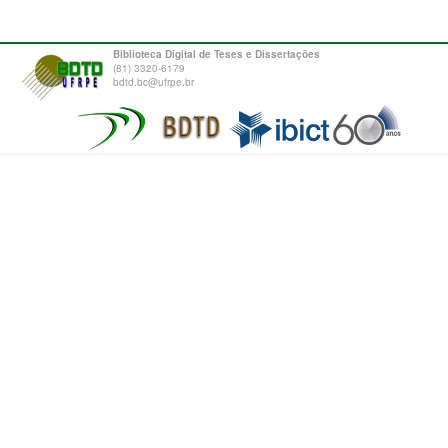
Biblioteca Digital de Teses e Dissertações
(81) 3320-6179
bdtd.bc@ufrpe.br