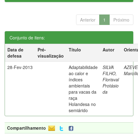
Anterior
1
Próximo
Conjunto de itens:
Data de
Pré-
Título
Autor
Orient
defesa
visualização
28-Fev-2013
Adaptabilidade
SILVA
AZEVE
ao calor e
FILHO,
Marcíli
índices
Florisval
ambientais
Protásio
para vacas da
da
raça
Holandesa no
semiárido
Compartilhamento