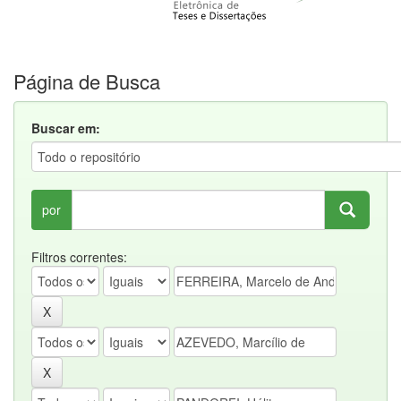
Página de Busca
Buscar em:
por
Filtros correntes: